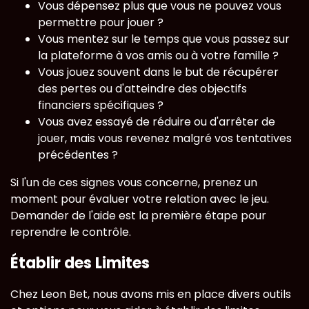
Vous dépensez plus que vous ne pouvez vous
permettre pour jouer ?
Vous mentez sur le temps que vous passez sur
la plateforme à vos amis ou à votre famille ?
Vous jouez souvent dans le but de récupérer
des pertes ou d'atteindre des objectifs
financiers spécifiques ?
Vous avez essayé de réduire ou d'arrêter de
jouer, mais vous revenez malgré vos tentatives
précédentes ?
Si l'un de ces signes vous concerne, prenez un
moment pour évaluer votre relation avec le jeu.
Demander de l'aide est la première étape pour
reprendre le contrôle.
Établir des Limites
Chez Leon Bet, nous avons mis en place divers outils