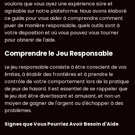
voulons que vous ayez une expérience sûre et
agréable sur notre plateforme. Nous avons élaboré
ce guide pour vous aider à comprendre comment
jouer de manière responsable, quels outils sont à
votre disposition et où vous pouvez vous tourner
pour obtenir de l'aide.
Comprendre le Jeu Responsable
Le jeu responsable consiste à être conscient de vos
limites, à établir des frontières et à prendre le
contrôle de votre comportement lors de la pratique
de jeux de hasard. Il est essentiel de se rappeler que
le jeu doit être divertissant et amusant, et non un
moyen de gagner de l'argent ou d'échapper à des
problèmes.
Signes que Vous Pourriez Avoir Besoin d'Aide