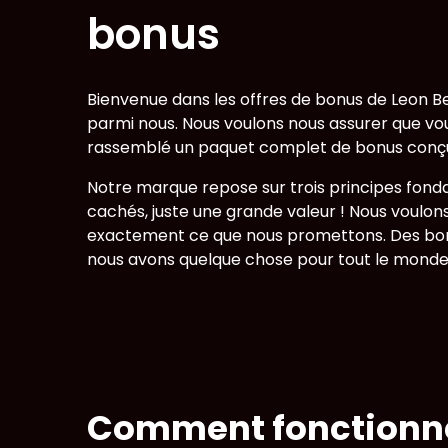
bonus
Bienvenue dans les offres de bonus de Leon B
parmi nous. Nous voulons nous assurer que vou
rassemblé un paquet complet de bonus conçu po
Notre marque repose sur trois principes fonda
cachés, juste une grande valeur ! Nous voulons
exactement ce que nous promettons. Des bonu
nous avons quelque chose pour tout le monde
Comment fonctionnen