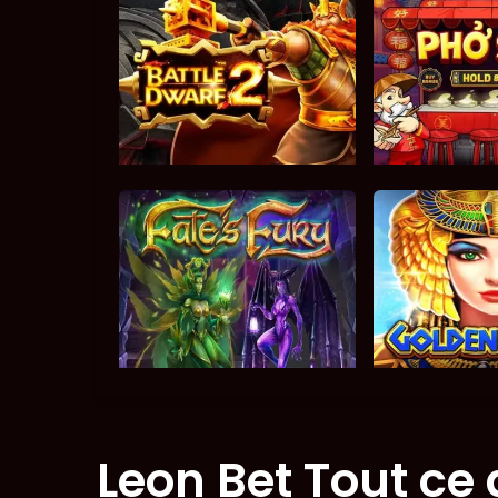
Leon Bet Tout ce