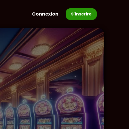
Connexion
S'inscrire