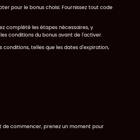
ter pour le bonus choisi. Fournissez tout code
rez complété les étapes nécessaires, y
les conditions du bonus avant de l'activer.
ditions, telles que les dates d'expiration,
ant de commencer, prenez un moment pour