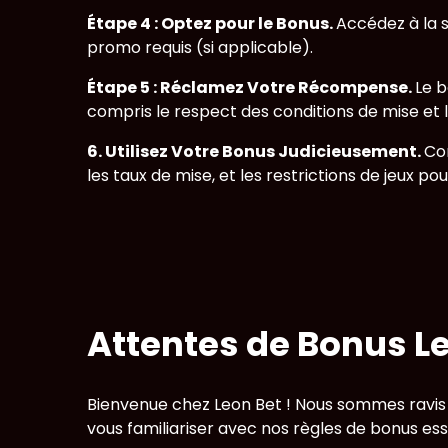
Étape 4 : Optez pour le Bonus.
Accédez à la s
promo requis (si applicable).
Étape 5 : Réclamez Votre Récompense.
Le b
compris le respect des conditions de mise et l
6. Utilisez Votre Bonus Judicieusement.
Co
les taux de mise, et les restrictions de jeux 
Attentes de Bonus Le
Bienvenue chez Leon Bet ! Nous sommes ravi
vous familiariser avec nos règles de bonus esse