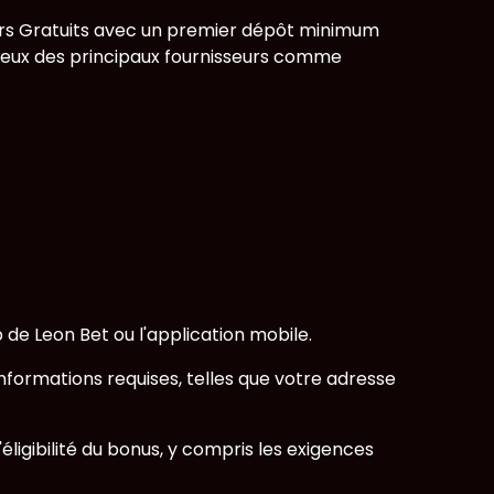
ours Gratuits avec un premier dépôt minimum
s jeux des principaux fournisseurs comme
b de Leon Bet ou l'application mobile.
informations requises, telles que votre adresse
ligibilité du bonus, y compris les exigences