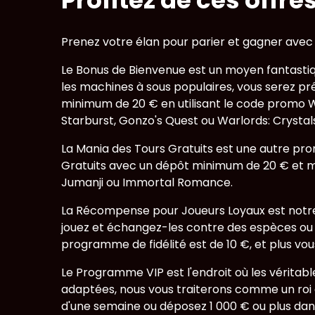
Prenez votre élan pour parier et gagner avec 
Le Bonus de Bienvenue est un moyen fantastiq
les machines à sous populaires, vous serez pr
minimum de 20 € en utilisant le code promo W
Starburst, Gonzo's Quest ou Warlords: Crystal
La Mania des Tours Gratuits est une autre prom
Gratuits avec un dépôt minimum de 20 € et mis
Jumanji ou Immortal Romance.
La Récompense pour Joueurs Loyaux est notre 
jouez et échangez-les contre des espèces ou d
programme de fidélité est de 10 €, et plus vo
Le Programme VIP est l'endroit où les véritabl
adaptées, nous vous traiterons comme un roi d
d'une semaine ou déposez 1 000 € ou plus dans 