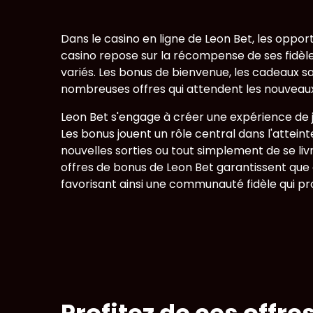
Dans le casino en ligne de Leon Bet, les oppor
casino repose sur la récompense de ses fidè
variés. Les bonus de bienvenue, les cadeaux sa
nombreuses offres qui attendent les nouveau
Leon Bet s'engage à créer une expérience de j
Les bonus jouent un rôle central dans l'attein
nouvelles sorties ou tout simplement de se livr
offres de bonus de Leon Bet garantissent que c
favorisant ainsi une communauté fidèle qui p
Profitez de ces offre