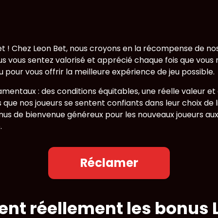
et ! Chez Leon Bet, nous croyons en la récompense de nos
s vous sentez valorisé et apprécié chaque fois que vous 
ur vous offrir la meilleure expérience de jeu possible.
mentaux : des conditions équitables, une réelle valeur e
 que nos joueurs se sentent confiants dans leur choix de li
s de bienvenue généreux pour les nouveaux joueurs aux r
.
Réclamer
t réellement les bonus 