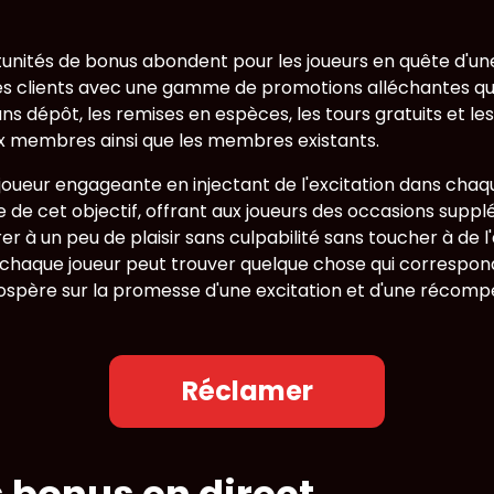
tunités de bonus abondent pour les joueurs en quête d'une
les clients avec une gamme de promotions alléchantes qu
ns dépôt, les remises en espèces, les tours gratuits et l
x membres ainsi que les membres existants.
oueur engageante en injectant de l'excitation dans chaqu
te de cet objectif, offrant aux joueurs des occasions suppl
er à un peu de plaisir sans culpabilité sans toucher à de l
haque joueur peut trouver quelque chose qui correspond à 
rospère sur la promesse d'une excitation et d'une récomp
Réclamer
s bonus en direct