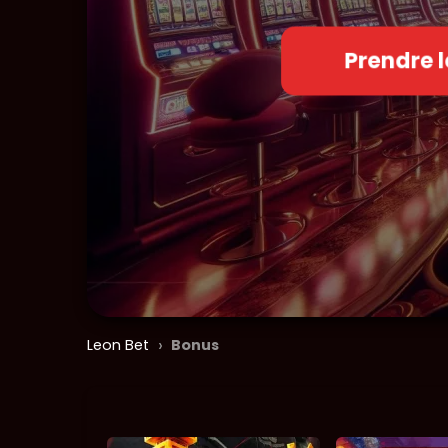
Prendre 
›
Leon Bet
Bonus