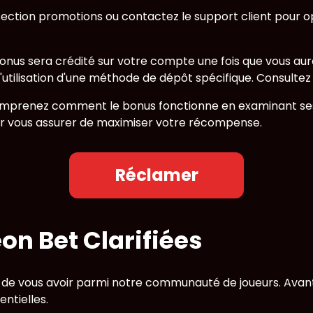
ection promotions ou contactez le support client pour op
onus sera crédité sur votre compte une fois que vous au
'utilisation d'une méthode de dépôt spécifique. Consultez 
mprenez comment le bonus fonctionne en examinant ses con
pour vous assurer de maximiser votre récompense.
Réclamer
on Bet Clarifiées
s de vous avoir parmi notre communauté de joueurs. Av
ntielles.