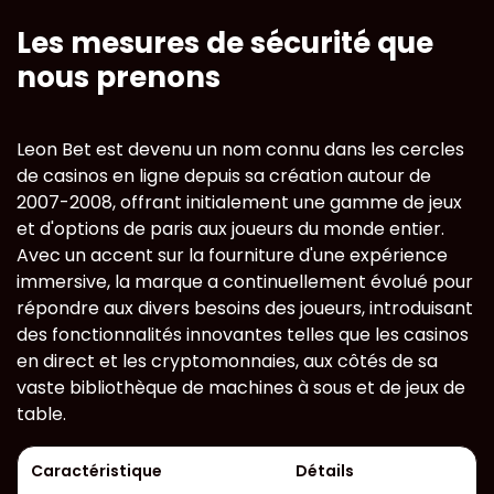
Les mesures de sécurité que
nous prenons
Leon Bet est devenu un nom connu dans les cercles
de casinos en ligne depuis sa création autour de
2007-2008, offrant initialement une gamme de jeux
et d'options de paris aux joueurs du monde entier.
Avec un accent sur la fourniture d'une expérience
immersive, la marque a continuellement évolué pour
répondre aux divers besoins des joueurs, introduisant
des fonctionnalités innovantes telles que les casinos
en direct et les cryptomonnaies, aux côtés de sa
vaste bibliothèque de machines à sous et de jeux de
table.
Caractéristique
Détails