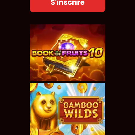
S'inscrire