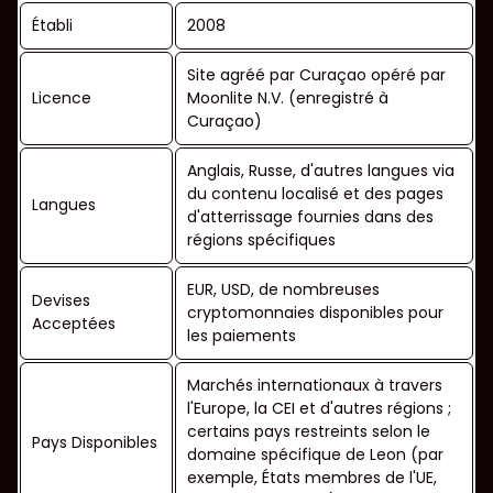
Établi
2008
Site agréé par Curaçao opéré par
Licence
Moonlite N.V. (enregistré à
Curaçao)
Anglais, Russe, d'autres langues via
du contenu localisé et des pages
Langues
d'atterrissage fournies dans des
régions spécifiques
EUR, USD, de nombreuses
Devises
cryptomonnaies disponibles pour
Acceptées
les paiements
Marchés internationaux à travers
l'Europe, la CEI et d'autres régions ;
certains pays restreints selon le
Pays Disponibles
domaine spécifique de Leon (par
exemple, États membres de l'UE,