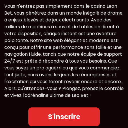
Vous n'entrez pas simplement dans le casino Leon
Bet, vous pénétrez dans un monde inégalé de drame
à enjeux élevés et de jeux électrisants. Avec des
milliers de machines à sous et de tables en direct à
votre disposition, chaque instant est une aventure
palpitante. Notre site web élégant et moderne est
conçu pour offrir une performance sans faille et une
navigation fluide, tandis que notre équipe de support
24/7 est prête à répondre à tous vos besoins. Que
vous soyez un pro aguerri ou que vous commenciez
tout juste, nous avons les jeux, les récompenses et
l'excitation qui vous feront revenir encore et encore.
Alors, qu'attendez-vous ? Plongez, prenez le contrôle
et vivez l'adrénaline ultime de Leo Bet !
S'inscrire