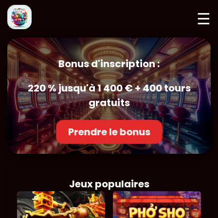
☰
Bonus d'inscription :
220 % jusqu'à 1 400 € + 400 tours
gratuits
Prendre le bonus
Jeux populaires