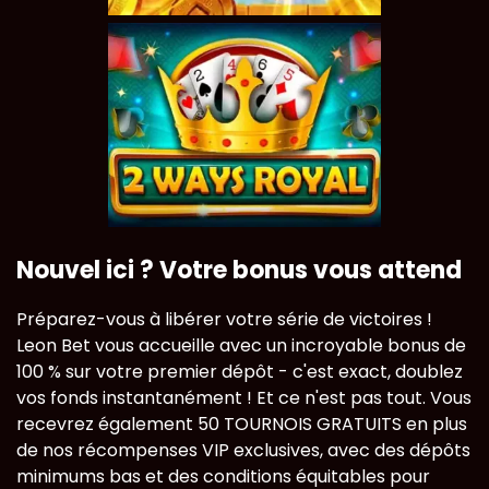
Nouvel ici ? Votre bonus vous attend
Préparez-vous à libérer votre série de victoires !
Leon Bet vous accueille avec un incroyable bonus de
100 % sur votre premier dépôt - c'est exact, doublez
vos fonds instantanément ! Et ce n'est pas tout. Vous
recevrez également 50 TOURNOIS GRATUITS en plus
de nos récompenses VIP exclusives, avec des dépôts
minimums bas et des conditions équitables pour