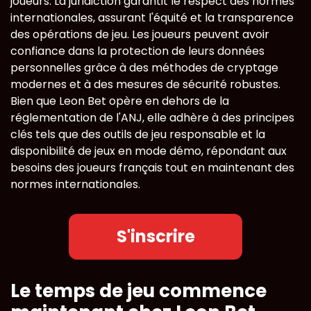
joueurs. La juridiction garantit le respect des normes
internationales, assurant l'équité et la transparence
des opérations de jeu. Les joueurs peuvent avoir
confiance dans la protection de leurs données
personnelles grâce à des méthodes de cryptage
modernes et à des mesures de sécurité robustes.
Bien que Leon Bet opère en dehors de la
réglementation de l'ANJ, elle adhère à des principes
clés tels que des outils de jeu responsable et la
disponibilité de jeux en mode démo, répondant aux
besoins des joueurs français tout en maintenant des
normes internationales.
S'inscrire
Le temps de jeu commence