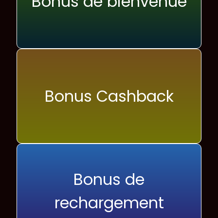
Bonus de bienvenue
Bonus Cashback
Bonus de
rechargement